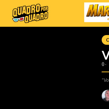
C
V
() ‧
"Vo