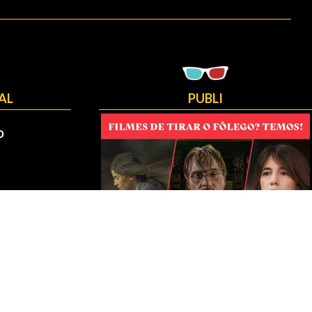
AL
PUBLI
O