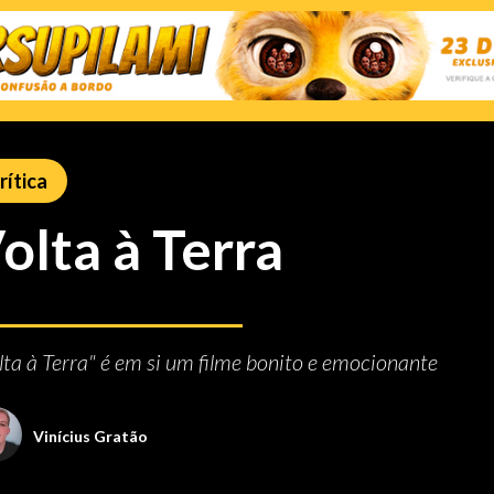
rítica
olta à Terra
lta à Terra" é em si um filme bonito e emocionante
Viní­cius Gratão