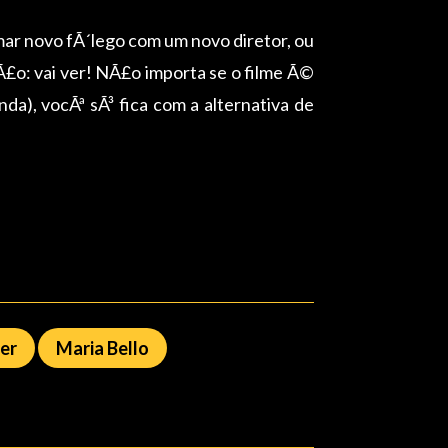
mar novo fÃ´lego com um novo diretor, ou
Ã§Ã£o: vai ver! NÃ£o importa se o filme Ã©
da), vocÃª sÃ³ fica com a alternativa de
ber
Maria Bello