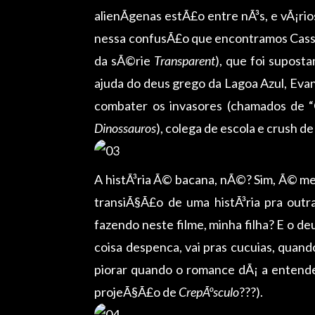
alienÃ­genas estÃ£o entre nÃ³s, e vÃ¡
nessa confusÃ£o que encontramos Cassie
da sÃ©rie
Transparent
), que foi supost
ajuda do deus grego da Lagoa Azul, Eva
combater os invasores (chamados de 
Dinossauros
), colega de escola e crush de
A histÃ³ria Ã© bacana, nÃ©? Sim, Ã© me
transiÃ§Ã£o de uma histÃ³ria pra outr
fazendo neste filme, minha filha? E o 
coisa despenca, vai pras cucuias, quan
piorar quando o romance dÃ¡ a entende
projeÃ§Ã£o de
CrepÃºsculo
???).