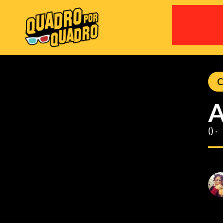
C
A
() ‧