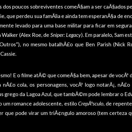
rios dos poucos sobreviventes comeÃ§am a ser caÃ§ados p
, que perdeu sua famÃ­lia e ainda tem esperanÃ§a de enc
amente levado para uma base militar para ficar em segur
n Walker (Alex Roe, de
Sniper: Legacy
). Em paralelo, Sam es
“Outros”), no mesmo batalhÃ£o que Ben Parish (Nick R
 Cassie.
smo! E o filme atÃ© que comeÃ§a bem, apesar de vocÃª de 
a nÃ£o cola, os personagens, vocÃª logo notarÃ¡, nÃ£
deus grego da Lagoa Azul, que tambÃ©m pode lembrar o Ed
do um romance adolescente, estilo
CrepÃºsculo
, de repente
r que pode virar um triÃ¢ngulo amoroso (tem certeza 