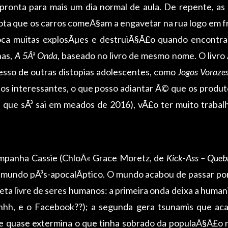
 pronta para mais um dia normal de aula. De repente, as
ª nota que os carros comeÃ§am a engavetar na rua logo em f
oca muitas explosÃµes e destruiÃ§Ã£o quando encontra
nas,
A 5Âª Onda
, baseado no livro de mesmo nome. O livr
esso de outras distopias adolescentes, como
Jogos Voraze
tos interessantes, o que posso adiantar Ã© que os produt
vro, que sÃ³ sai em meados de 2016), vÃ£o ter muito traba
companha Cassie (ChloÃ« Grace Moretz, de
Kick-Ass – Queb
mundo pÃ³s-apocalÃ­ptico. O mundo acabou de passar por 
eta livre de seres humanos: a primeira onda deixa a human
h, e o Facebook??); a segunda gera tsunamis que aca
te quase extermina o que tinha sobrado da populaÃ§Ã£o m