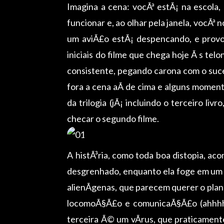
Imagina a cena: vocÃª estÃ¡ na escola,
funcionar e, ao olhar pela janela, vocÃ
um aviÃ£o estÃ¡ despencando, e prov
iniciais do filme que chega hoje Ã s telo
consistente, pegando carona com o suc
fora a cena aÃ­ de cima e alguns momen
da trilogia (jÃ¡ incluindo o terceiro li
checar o segundo filme.
A histÃ³ria, como toda boa distopia, a
desgrenhado, enquanto ela foge em um 
alienÃ­genas, que parecem querer o plan
locomoÃ§Ã£o e comunicaÃ§Ã£o (ahhhhh
terceira Ã© um vÃ­rus, que praticamen