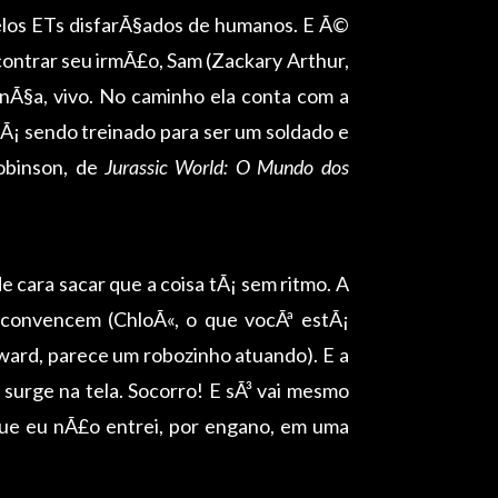
elos ETs disfarÃ§ados de humanos. E Ã©
ontrar seu irmÃ£o, Sam (Zackary Arthur,
anÃ§a, vivo. No caminho ela conta com a
tÃ¡ sendo treinado para ser um soldado e
obinson, de
Jurassic World: O Mundo dos
cara sacar que a coisa tÃ¡ sem ritmo. A
o convencem (ChloÃ«, o que vocÃª estÃ¡
ward, parece um robozinho atuando). E a
 surge na tela. Socorro! E sÃ³ vai mesmo
que eu nÃ£o entrei, por engano, em uma