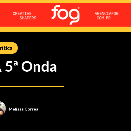
rítica
 5ª Onda
Melissa Correa