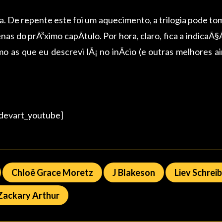
 De repente este foi um aquecimento, a trilogia pode to
enas do prÃ³ximo capÃ­tulo. Por hora, claro, fica a indica
s que eu descrevi lÃ¡ no inÃ­cio (e outras melhores ain
evart_youtube]
Chloë Grace Moretz
J Blakeson
Liev Schrei
Zackary Arthur