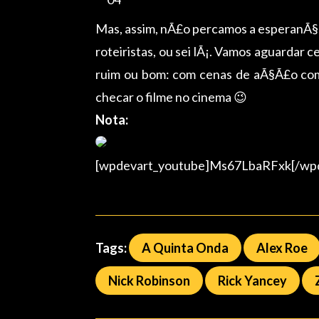
Mas, assim, nÃ£o percamos a esperanÃ§a.
roteiristas, ou sei lÃ¡. Vamos aguardar c
ruim ou bom: com cenas de aÃ§Ã£o como a
checar o filme no cinema 😉
Nota:
[wpdevart_youtube]Ms67LbaRFxk[/wpd
Tags:
A Quinta Onda
Alex Roe
Nick Robinson
Rick Yancey