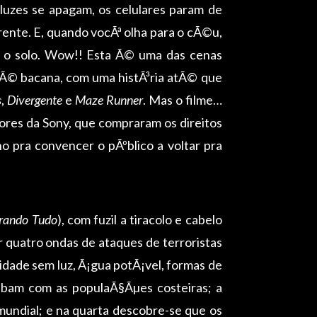
 luzes se apagam, os celulares param de
rente. E, quando vocÃª olha para o cÃ©u,
 o solo. Wow!! Esta Ã© uma das cenas
o Ã© bacana, com uma histÃ³ria atÃ© que
s
,
Divergente
e
Maze Runner
. Mas o filme…
ores da Sony, que compraram os direitos
lho pra convencer o pÃºblico a voltar pra
rando Tudo
), com fuzil a tiracolo e cabelo
quatro ondas de ataques de terroristas
idade sem luz, Ã¡gua potÃ¡vel, formas de
bam com as populaÃ§Ãµes costeiras; a
undial; e na quarta descobre-se que os