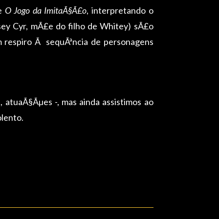
de
O Jogo da ImitaÃ§Ã£o
, interpretando o
dsey Cyr, mÃ£e do filho de Whitey) sÃ£o
um respiro Ã sequÃªncia de personagens
, atuaÃ§Ãµes -, mas ainda assistimos ao
olento.