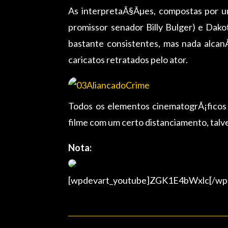
As interpretaÃ§Ãµes, compostas por u
promissor senador Billy Bulger) e Dak
bastante consistentes, mas nada alcan
caricatos retratados pelo ator.
Todos os elementos cinematogrÃ¡ficos s
filme com um certo distanciamento, talve
Nota:
[wpdevart_youtube]ZGK1E4bWxlc[/wp