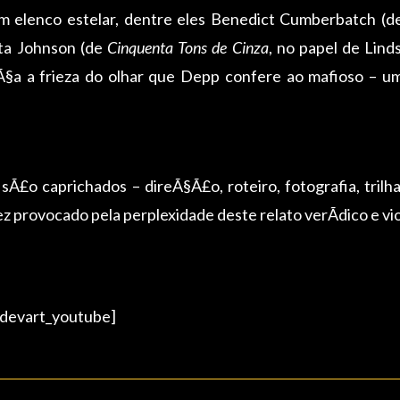
m elenco estelar, dentre eles Benedict Cumberbatch (
ota Johnson (de
Cinquenta Tons de Cinza
, no papel de Lin
Ã§a a frieza do olhar que Depp confere ao mafioso – 
Ã£o caprichados – direÃ§Ã£o, roteiro, fotografia, trilha
z provocado pela perplexidade deste relato verÃ­dico e vi
devart_youtube]