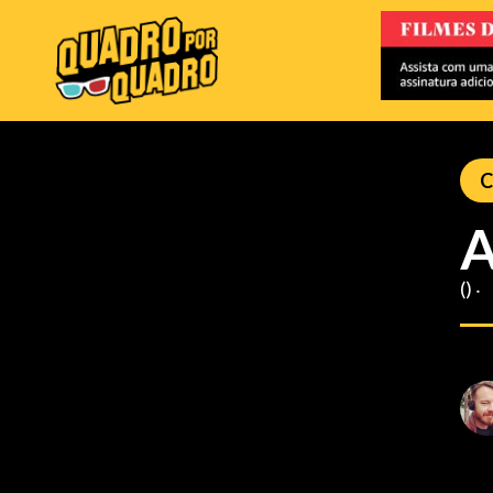
C
A
() ‧