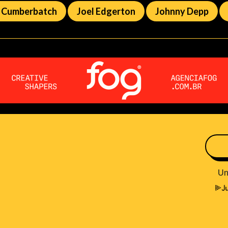
t Cumberbatch
Joel Edgerton
Johnny Depp