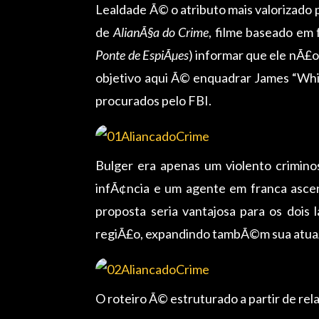
Lealdade Ã© o atributo mais valorizado 
de
AlianÃ§a do Crime
, filme baseado em f
Ponte de EspiÃµes
) informar que ele nÃ£
objetivo aqui Ã© enquadrar James “Whit
procurados pelo FBI.
Bulger era apenas um violento crimin
infÃ¢ncia e um agente em franca ascen
proposta seria vantajosa para os dois
regiÃ£o, expandindo tambÃ©m sua atuaÃ§
O roteiro Ã© estruturado a partir de rel