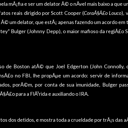
pela mÃ¡fia e ser um delator Ã© o nÃ­vel mais baixo a que 
atos reais dirigido por Scott Cooper (
CoraÃ§Ã£o Louco
),
o Ã© um delator, que estÃ¡ apenas fazendo um acordo em
ey” Bulger (Johnny Depp), o maior mafioso da regiÃ£o Su
oso de Boston atÃ© que Joel Edgerton (John Connolly,
sÃ£o no FBI, lhe propÃµe um acordo: servir de informan
 lados, porÃ©m, por conta de sua imunidade, Bulger pass
Ã£o para a FlÃ³rida e auxiliando o IRA.
atos dos detidos, e mostra toda a crueldade por trÃ¡s das