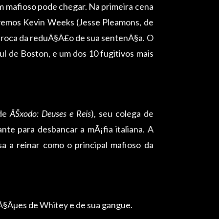
um mafioso pode chegar. Na primeira cena
 vemos Kevin Weeks (Jesse Pleamons, de
 troca da reduÃ§Ã£o de sua sentenÃ§a. O
l de Boston, e um dos 10 fugitivos mais
 de
ÃŠxodo: Deuses e Reis
), seu colega de
te para desbancar a mÃ¡fia italiana. A
a a reinar como o principal mafioso da
 aÃ§Ãµes de Whitey e de sua gangue.