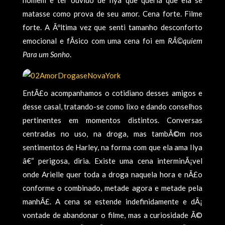
homem e ter ouvido de Ilya que queria que ela se
matasse como prova de seu amor. Cena forte. Filme
forte. A Ãºltima vez que senti tamanho desconforto
emocional e fÃ­sico com uma cena foi em
RÃ©quiem
Para um Sonho
.
EntÃ£o acompanhamos o cotidiano desses amigos e
desse casal, tratando-se como lixo e dando conselhos
pertinentes em momentos distintos. Conversas
centradas no uso, na droga, mas tambÃ©m nos
sentimentos de Harley, na forma com que ela ama Ilya
â€“ perigosa, diria. Existe uma cena interminÃ¡vel
onde Arielle quer toda a droga naquela hora e nÃ£o
conforme o combinado, metade agora e metade pela
manhÃ£. A cena se estende indefinidamente e dÃ¡
vontade de abandonar o filme, mas a curiosidade Ã©