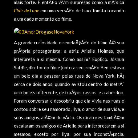
mais forte. E entÃ£o vÃªm surpresas como a mÃºsica
Clair de Lune
em uma versÃ£o de Isao Tomita tocando
a um dado momento do filme.
A grande curiosidade e revelaÃ§Ã£o do filme Ã© sua
prÃ³pria protagonista, a atriz Arielle Holmes, que
interpreta a si mesma. Como assim? Explico. Joshua
Safdie, diretor do filme junto a seu irmÃ£o Ben, estava
um belo dia a passear pelas ruas de Nova York, hÃ¡
cerca de dois anos, quando avistou dentro do metrÃ´
uma beleza diferente, de traÃ§os russos, e a abordou.
Foram conversar e descobriu que ela vivia nas ruas e
contou sobre seu namorado, Ilya, o amor de sua vida, e
seus amigos, alÃ©m do vÃ­cio. Os diretores tambÃ©m
escalaram os amigos de Arielle para interpretarem a si
mesmos, exceto por Ilya, por sua inconstÃ¢ncia.