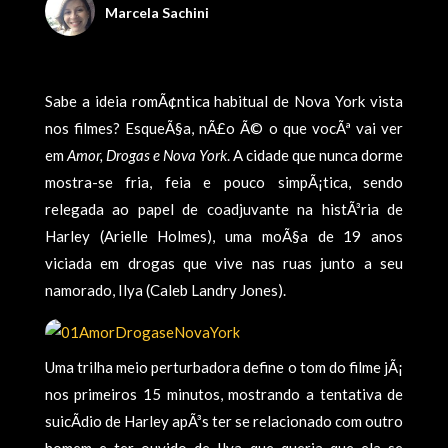
Marcela Sachini
Sabe a ideia romÃ¢ntica habitual de Nova York vista
nos filmes? EsqueÃ§a, nÃ£o Ã© o que vocÃª vai ver
em
Amor, Drogas e Nova York
. A cidade que nunca dorme
mostra-se fria, feia e pouco simpÃ¡tica, sendo
relegada ao papel de coadjuvante na histÃ³ria de
Harley (Arielle Holmes), uma moÃ§a de 19 anos
viciada em drogas que vive nas ruas junto a seu
namorado, Ilya (Caleb Landry Jones).
Uma trilha meio perturbadora define o tom do filme jÃ¡
nos primeiros 15 minutos, mostrando a tentativa de
suicÃ­dio de Harley apÃ³s ter se relacionado com outro