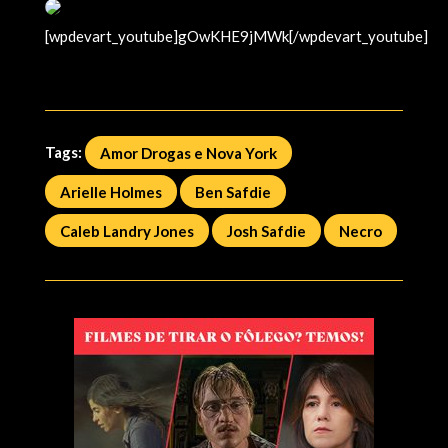
[wpdevart_youtube]gOwKHE9jMWk[/wpdevart_youtube]
Tags:
Amor Drogas e Nova York
Arielle Holmes
Ben Safdie
Caleb Landry Jones
Josh Safdie
Necro