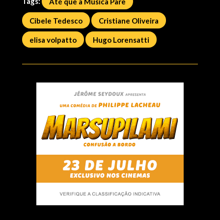
Tags:
Até que a Música Pare
Cibele Tedesco
Cristiane Oliveira
elisa volpatto
Hugo Lorensatti