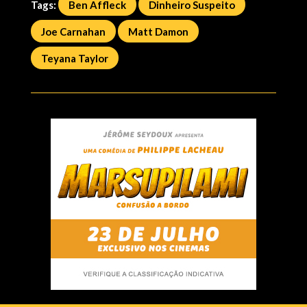
Tags:
Ben Affleck
Dinheiro Suspeito
Joe Carnahan
Matt Damon
Teyana Taylor