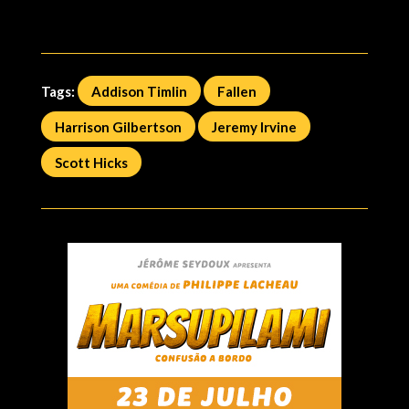
Tags:
Addison Timlin
Fallen
Harrison Gilbertson
Jeremy Irvine
Scott Hicks