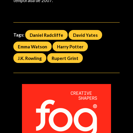
temporada de 2007.
Tags:
Daniel Radcliffe
David Yates
Emma Watson
Harry Potter
J.K. Rowling
Rupert Grint