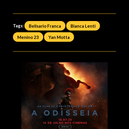
Tags:
Belisario Franca
Bianca Lenti
Menino 23
Yan Motta