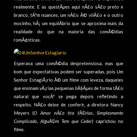
realmente. E as questÃµes aqui nÃ£o sÃ£o preto e
branco, tÃªm nuances, um nÃ£o Ã© vilÃ£o e o outro
mocinho, hÃ¡ um equilÃ­brio que se aproxima mais da
realidade do que na maioria das comÃ©dias
romÃ¢nticas.
Esperava uma comÃ©dia despretensiosa, mas que
bom que expectativas podem ser superadas, pois Um
Senhor EstagiÃ¡rio Ã© um filme com leveza, daqueles
que ensinam vÃ¡rias pequenas liÃ§Ãµes de forma tÃ£o
natural que vocÃª se pega depois refletindo a
respeito. NÃ£o deixe de conferir, a diretora Nancy
Meyers (
O Amor nÃ£o tira fÃ©rias
,
Simplesmente
Complicado
,
AlguÃ©m Tem que Ceder
) caprichou no
filme.