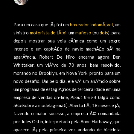
Para um cara que jÃ¡ foi um
boxeador indomÃ¡vel
, um
sinistro
motorista de tÃ¡xi
, um
mafioso
(ou
dois
), para
depois mostrar sua veia cÃ´mica como um sogro
intenso e um capitÃ£o de navio machÃ£o sÃ³ na
aparÃªncia, Robert De Niro encarna agora Ben
Whittaker, um viÃºvo de 70 anos, bem resolvido,
morando no Brooklyn, em Nova York, pronto para um
novo desafio. Um belo dia, ele vÃª um anÃºncio sobre
um programa de estagiÃ¡rios de terceira idade em uma
empresa de vendas on-line,
About the Fit
(algo como
â€œSobre a modelagemâ€). Aberta hÃ¡ 18 meses e jÃ¡
fazendo o maior sucesso, a empresa Ã© comandada
por Jules Ostin, interpretada pela Anne Hathaway, que
aparece jÃ¡ pela primeira vez andando de bicicleta