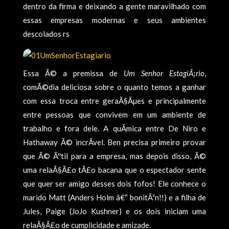
dentro da firma e deixando a gente maravilhado com
essas empresas modernas e seus ambientes
descolados rs
Essa Ã© a premissa de
Um Senhor EstagiÃ¡rio
,
comÃ©dia deliciosa sobre o quanto temos a ganhar
com essa troca entre geraÃ§Ãµes e principalmente
entre pessoas que convivem em um ambiente de
trabalho e fora dele. A quÃ­mica entre De Niro e
Hathaway Ã© incrÃ­vel. Ben precisa primeiro provar
que Ã© Ãºtil para a empresa, mas depois disso, Ã©
uma relaÃ§Ã£o tÃ£o bacana que o espectador sente
que quer ser amigo desses dois fofos! Ele conhece o
marido Matt (Anders Holm â€“ bonitÃ³n!!) e a filha de
Jules, Paige (JoJo Kushner) e os dois iniciam uma
relaÃ§Ã£o de cumplicidade e amizade.