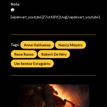
Nota:
[wpdevart_youtube]Z7otXBYQUvg[/wpdevart_youtube]
Tags:
Anne Hathaway
Nancy Meyers
Rene Russo
Robert De Niro
Um Senhor Estagiário