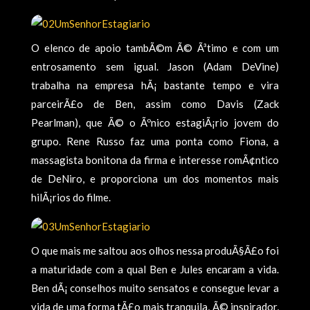
O elenco de apoio tambÃ©m Ã© Ã³timo e com um
entrosamento sem igual. Jason (Adam DeVine)
trabalha na empresa hÃ¡ bastante tempo e vira
parceirÃ£o de Ben, assim como Davis (Zack
Pearlman), que Ã© o Ãºnico estagiÃ¡rio jovem do
grupo. Rene Russo faz uma ponta como Fiona, a
massagista bonitona da firma e interesse romÃ¢ntico
de DeNiro, e proporciona um dos momentos mais
hilÃ¡rios do filme.
O que mais me saltou aos olhos nessa produÃ§Ã£o foi
a maturidade com a qual Ben e Jules encaram a vida.
Ben dÃ¡ conselhos muito sensatos e consegue levar a
vida de uma forma tÃ£o mais tranquila, Ã© inspirador,