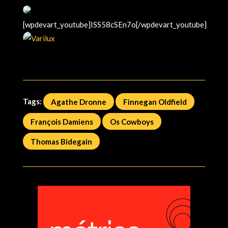
[wpdevart_youtube]ISS58cSEn7o[/wpdevart_youtube]
Tags:
Agathe Dronne
Finnegan Oldfield
François Damiens
Os Cowboys
Thomas Bidegain