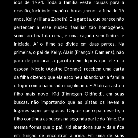
idos de 1994. Toda a famí­lia veste roupas para a
ocasião, incluindo chapéu e botas, menos a filha de 16
anos, Kelly (Iliana Zabeth). E a garota, que parece não
pertencer a esse núcleo familiar tão homogêneo,
some ao final da cena, e uma caçada sem limites é
iniciada. Aí­ o filme se divide em duas partes. Na
primeira, o pai de Kelly, Alain (François Damiens), não
para de procurar a garota nem depois que ele e a
esposa, Nicole (Agathe Dronne), recebem uma carta
da filha dizendo que ela escolheu abandonar a famí­lia
e fugir com o namorado muçulmano. E Alain arrasta o
filho mais novo, Kid (Finnegan Oldfield), em suas
buscas, não importando que as pistas os levem a
lugares super perigosos. Depois que o pai desiste, o
filho continua as buscas na segunda parte do filme. Da
mesma forma que o pai, Kid abandona sua vida e fica
em função de encontrar a irmã. Em uma de suas