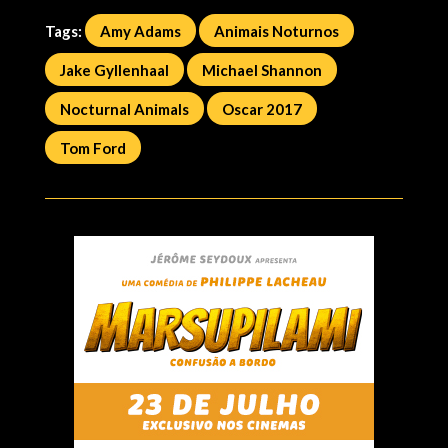
Tags:
Amy Adams
Animais Noturnos
Jake Gyllenhaal
Michael Shannon
Nocturnal Animals
Oscar 2017
Tom Ford