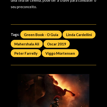
uma tela de cinema, pode ser a chave para combater o
seu preconceito.
Tags:
Green Book - O Guia
Linda Cardellini
Mahershala Ali
Oscar 2019
Peter Farrelly
Viggo Mortensen