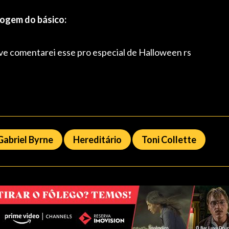
fogem do básico:
eve comentarei esse pro especial de Halloween rs
Gabriel Byrne
Hereditário
Toni Collette