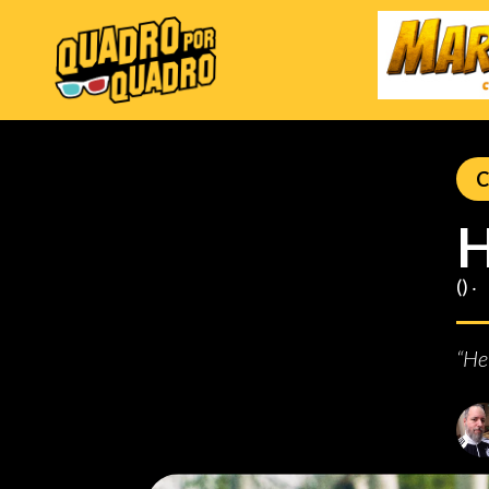
C
H
() ‧
“He