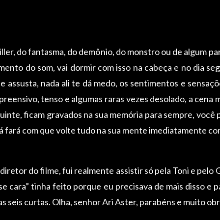
iller, do fantasma, do demônio, do monstro ou de algum pa
ento do som, vai dormir com isso na cabeça e no dia seg
se assusta, nada ali te dá medo, os sentimentos e sensa
apreensivo, tenso e algumas raras vezes desolado, a cena 
uinte, ficam gravados na sua memória para sempre, você 
á fará com que volte tudo na sua mente imediatamente como
 diretor do filme, fui realmente assistir só pela Toni e pelo
sse cara” tinha feito porque eu precisava de mais disso e 
as seis curtas. Olha, senhor Ari Aster, parabéns e muito obr