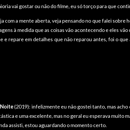
oria vai gostar ou não do filme, eu só torço para que cont
a com a mente aberta, veja pensando no que falei sobre hor
agens à medida que as coisas vão acontecendo e eles vão 
nte e repare em detalhes que não reparou antes, foi o qu
 Noite
(2019): infelizmente eu não gostei tanto, mas acho 
ástica e uma excelente, mas no geral eu esperava muito ma
inda assisti, estou aguardando o momento certo.