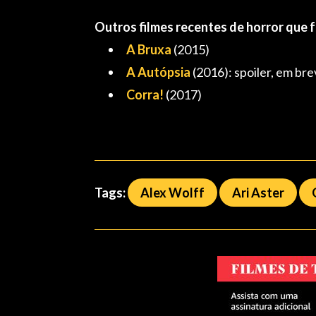
Outros filmes recentes de horror que 
A Bruxa
(2015)
A Autópsia
(2016): spoiler, em br
Corra!
(2017)
Tags:
Alex Wolff
Ari Aster