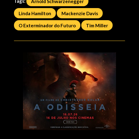
Tags:
Arnold Schwarzenegger
Linda Hamilton
Mackenzie Davis
O Exterminador do Futuro
Tim Miller