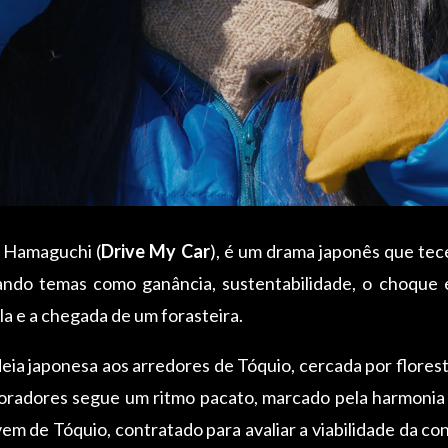
e Hamaguchi (
Drive My Car
), é um drama japonês que tece
ndo temas como ganância, sustentabilidade, o choque e
la e a chegada de um forasteira.
ia japonesa aos arredores de Tóquio, cercada por florest
moradores segue um ritmo pacato, marcado pela harmonia
m de Tóquio, contratado para avaliar a viabilidade da co