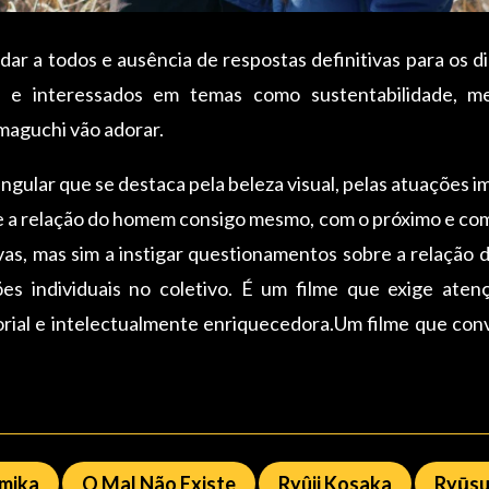
dar a todos e ausência de respostas definitivas para os d
os e interessados em temas como sustentabilidade, 
maguchi vão adorar.
ingular que se destaca pela beleza visual, pelas atuações
re a relação do homem consigo mesmo, com o próximo e co
ivas, mas sim a instigar questionamentos sobre a relaçã
ões individuais no coletivo. É um filme que exige at
ial e intelectualmente enriquecedora.Um filme que convi
Omika
O Mal Não Existe
Ryûji Kosaka
Ryūsu