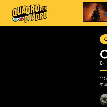
C
O
() ‧
"O 
mun