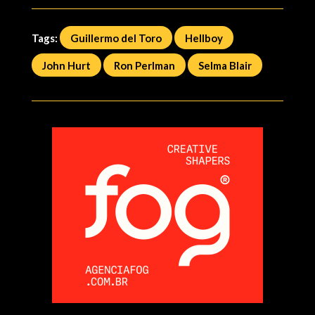
Tags:
Guillermo del Toro
Hellboy
John Hurt
Ron Perlman
Selma Blair