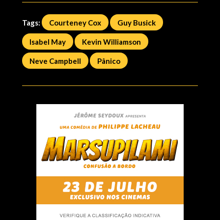
Tags:
Courteney Cox
Guy Busick
Isabel May
Kevin Williamson
Neve Campbell
Pânico