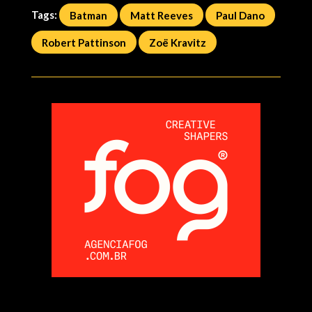
Tags:
Batman
Matt Reeves
Paul Dano
Robert Pattinson
Zoë Kravitz