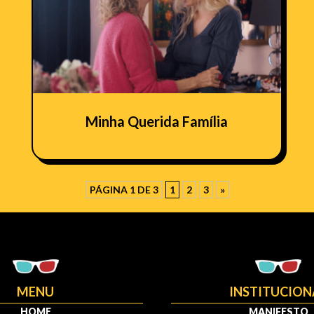
Minha Querida Família
PÁGINA 1 DE 3
1
2
3
»
MENU
INSTITUCION
HOME
MANIFESTO