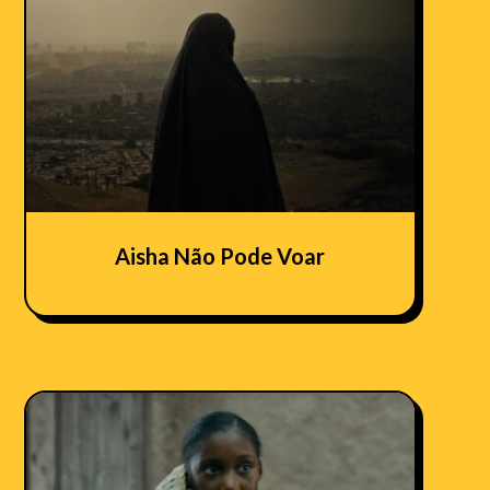
Aisha Não Pode Voar