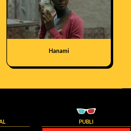
Hanami
AL
PUBLI