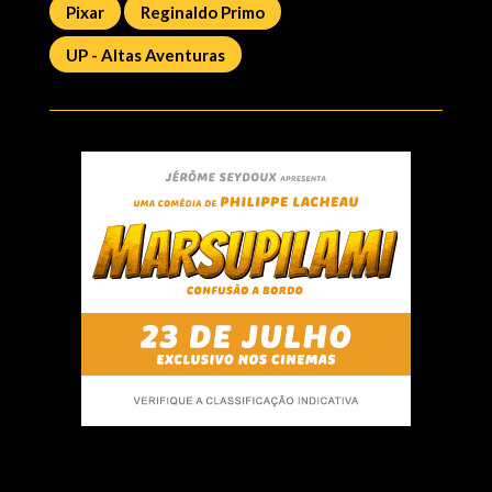
Pixar
Reginaldo Primo
UP - Altas Aventuras