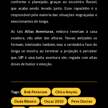
conforme o planejado, graças ao escoteiro Russel,
que acaba sendo levado junto. Esse rapazinho é o
responsável pela maioria das situações engraçadas e
emocionantes do longa.
As tais
Altas Aventuras
, embora remetam à casa
voadora, vão além das alturas. Novas amizades se
formam, inimizades também, mas a verdadeira face do
longa se mostra ao terminar a projeção e perceber
que,
UP
é uma baita aventura sim, regada com altas
doses de humor e emoção.
Tags:
Bob Peterson
Chico Anysio
Duda Ribeiro
Oscar 2010
Pete Docter