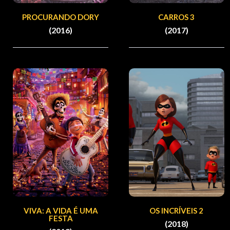
PROCURANDO DORY
CARROS 3
(2016)
(2017)
VIVA: A VIDA É UMA
OS INCRÍVEIS 2
FESTA
(2018)