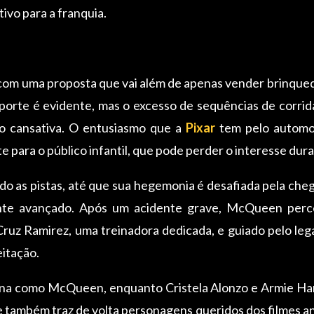
tivo para a franquia.
om uma proposta que vai além de apenas vender brinquedo
sporte é evidente, mas o excesso de sequências de corri
o cansativa. O entusiasmo que a
Pixar
tem pelo automob
 para o público infantil, que pode perder o interesse dur
as pistas, até que sua hegemonia é desafiada pela cheg
ente avançado. Após um acidente grave, McQueen perce
 Cruz Ramirez, uma treinadora dedicada, e guiado pelo
itação.
rna como McQueen, enquanto Cristela Alonzo e Armie H
 também traz de volta personagens queridos dos filmes a