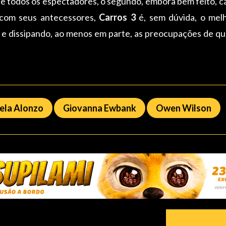
todos os espectadores, o segundo, embora bem feito, car
com seus antecessores,
Carros 3
é, sem dúvida, o melh
 e dissipando, ao menos em parte, as preocupações de que
tela Alonzo
Giovanna Ewbank
Owen Wilson