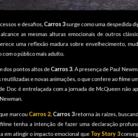
cessos e desafios,
Carros 3
surge como uma despedida di
alcance as mesmas alturas emocionais de outros cláss
erece uma reflexão madura sobre envelhecimento, muda
com o público mais adulto.
m dos pontos altos de
Carros 3
. A presença de Paul Newm
 reutilizadas e novas animações, o que confere ao filme 
 de Doc é entrelaçada com a jornada de McQueen não a
o Newman.
 que marcou
Carros 2
,
Carros 3
retorna às raízes, buscand
filme tenha a intenção de fazer uma declaração profu
a em atingir o impacto emocional que
Toy Story 3
consegu