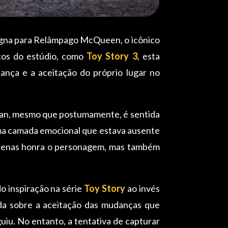
gna para Relâmpago McQueen, o icônico
icos do estúdio, como
Toy Story 3
, esta
nça e a aceitação do próprio lugar no
an, mesmo que postumamente, é sentida
uma camada emocional que estava ausente
penas honra o personagem, mas também
o inspiração na série
Toy Story
ao invés
nda sobre a aceitação das mudanças que
iu. No entanto, a tentativa de capturar