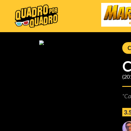
C
C
(20
"Ca