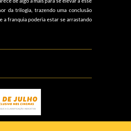
ece de algo a mais para se elevar a esse
or da trilogia, trazendo uma conclusão
 a franquia poderia estar se arrastando