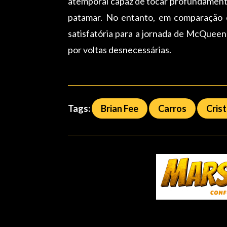
atemporal capaz de tocar profundamente 
patamar. No entanto, em comparação 
satisfatória para a jornada de McQueen
por voltas desnecessárias.
Tags:
Brian Fee
Carros
Cris