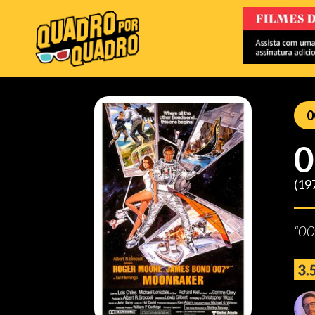
0
0
(19
“00