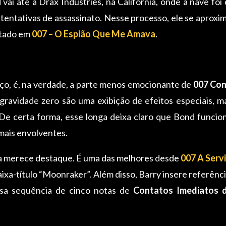
vai até a Drax Industries, na Califórnia, onde a nave foi
as tentativas de assassinato. Nesse processo, ele se apro
entado em
007 – O Espião Que Me Amava
.
aço, é, na verdade, a parte menos emocionante de
007 Con
ravidade zero são uma exibição de efeitos especiais, m
 De certa forma, esse longa deixa claro que Bond funci
 mais envolventes.
ora merece destaque. É uma das melhores desde
007 A Serv
aixa-título “Moonraker”. Além disso, Barry insere referên
sa sequência de cinco notas de
Contatos Imediatos d