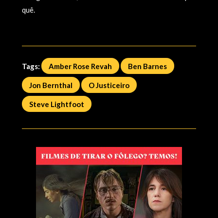
quê.
Tags:
Amber Rose Revah
Ben Barnes
Jon Bernthal
O Justiceiro
Steve Lightfoot