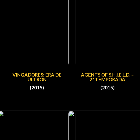
VINGADORES: ERA DE
AGENTS OF S.H.I.E.L.D. –
ULTRON
2ª TEMPORADA
(2015)
(2015)