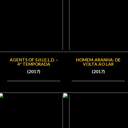
AGENTS OF S.H.I.E.L.D. –
HOMEM-ARANHA: DE
4ª TEMPORADA
VOLTA AO LAR
(2017)
(2017)