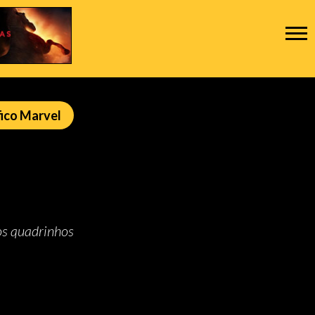
ico Marvel
os quadrinhos