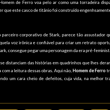
o Homem de Ferro voa pelo ar como uma torradeira dis
er que este casco de titânio foi construído engenhsament
 parceiro corporativo de Stark, parece tão assustador q
quela voz irônica e confiável para criar um retrato opo
 Stark, consegue pegar uma personagem da era pré-feminista
s se distanciam das histórias em quadrinhos que lhes der
 com a leitura dessas obras. Aqui não,
Homem de Ferro
tr
do um cara cheio de defeitos, cuja vida, na melhor t