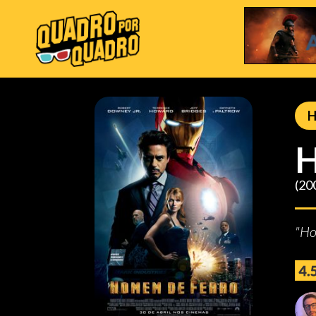
H
H
(20
"Ho