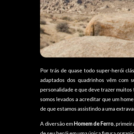
Por trás de quase todo super-herói clás
adaptados dos quadrinhos vêm com su
personalidade e que deve trazer muitos 
somos levados a acreditar que um home
de que estamos assistindo a uma extravagâ
A diversão em
Homem de Ferro
, primei
de seu herói em uma única figura organ