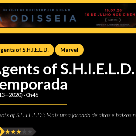
gents of S.H.I.E.L.D.
Marvel
gents of S.H.I.E.L.D.
emporada
13—2020) ‧ 0h45
ents of S.H.I.E.L.D.”: Mais uma jornada de altos e baixos