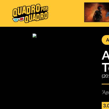
A
A
T
(20
“Ag