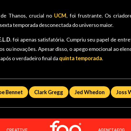
o de Thanos, crucial no
UCM
, foi frustrante. Os criad
a sexta temporada desconectada do universo maior.
.L.D.
foi apenas satisfatória. Cumpriu seu papel de entr
s ou inovações. Apesar disso, o apego emocional ao ele
 após o verdadeiro final da
quinta temporada
.
oe Bennet
Clark Gregg
Jed Whedon
Joss 