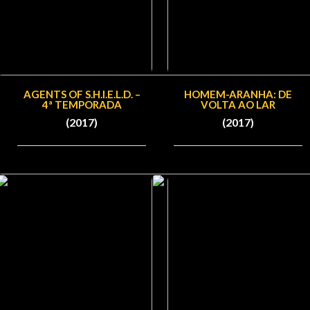
AGENTS OF S.H.I.E.L.D. –
HOMEM-ARANHA: DE
4ª TEMPORADA
VOLTA AO LAR
(2017)
(2017)