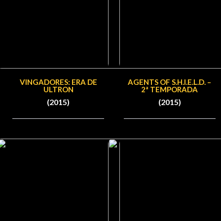
VINGADORES: ERA DE
AGENTS OF S.H.I.E.L.D. –
ULTRON
2ª TEMPORADA
(2015)
(2015)