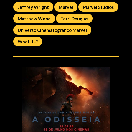
Jeffrey Wright
Marvel
Marvel Studios
Matthew Wood
Terri Douglas
Universo Cinematográfico Marvel
What If...?