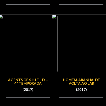
AGENTS OF S.H.I.E.L.D. –
HOMEM-ARANHA: DE
4ª TEMPORADA
VOLTA AO LAR
(2017)
(2017)