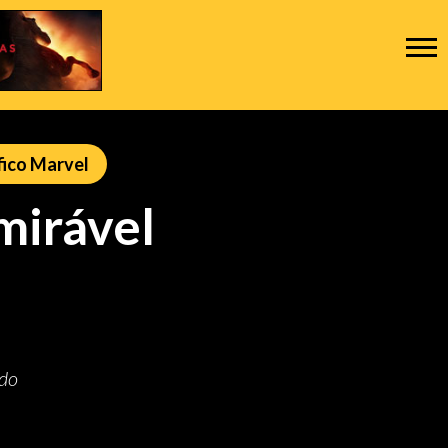
ico Marvel
mirável
udo