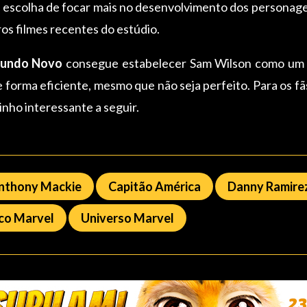
 a escolha de focar mais no desenvolvimento dos persona
ros filmes recentes do estúdio.
Mundo Novo
consegue estabelecer Sam Wilson como um Ca
e forma eficiente, mesmo que não seja perfeito. Para os fã
nho interessante a seguir.
nthony Mackie
Capitão América
Danny Ramire
co Marvel
Universo Marvel