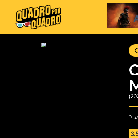
C
C
M
(20
"Ca