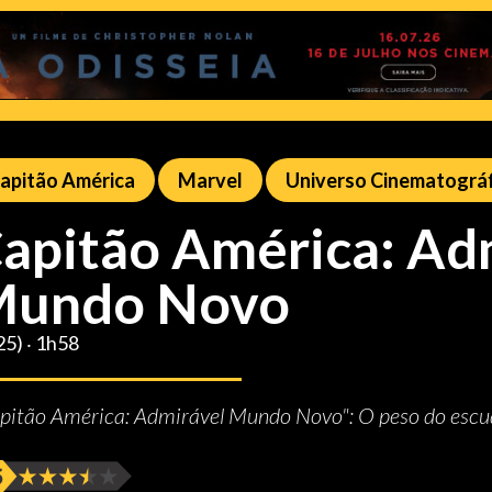
apitão América
Marvel
Universo Cinematográf
apitão América: Ad
undo Novo
25) ‧ 1h58
pitão América: Admirável Mundo Novo": O peso do esc