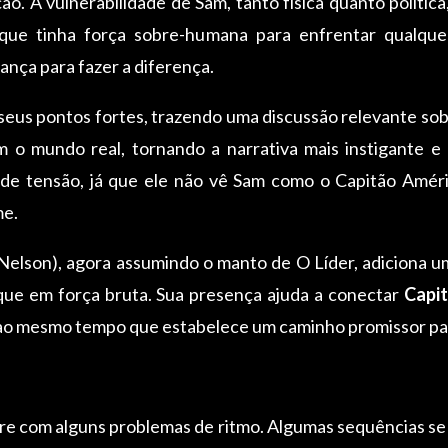
ão. A vulnerabilidade de Sam, tanto física quanto polític
 que tinha força sobre-humana para enfrentar qualqu
rança para fazer a diferença.
seus pontos fortes, trazendo uma discussão relevante sob
m o mundo real, tornando a narrativa mais instigante 
de tensão, já que ele não vê Sam como o Capitão América
me.
Nelson), agora assumindo o manto de O Líder, adiciona u
que em força bruta. Sua presença ajuda a conectar
Capi
 ao mesmo tempo que estabelece um caminho promissor par
ofre com alguns problemas de ritmo. Algumas sequências 